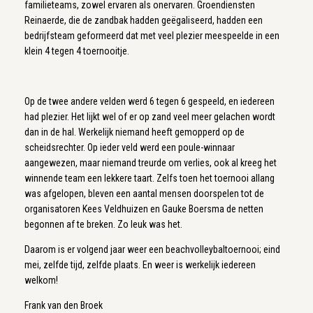
familieteams, zowel ervaren als onervaren. Groendiensten
Reinaerde, die de zandbak hadden geëgaliseerd, hadden een
bedrijfsteam geformeerd dat met veel plezier meespeelde in een
klein 4 tegen 4 toernooitje.
Op de twee andere velden werd 6 tegen 6 gespeeld, en iedereen
had plezier. Het lijkt wel of er op zand veel meer gelachen wordt
dan in de hal. Werkelijk niemand heeft gemopperd op de
scheidsrechter. Op ieder veld werd een poule-winnaar
aangewezen, maar niemand treurde om verlies, ook al kreeg het
winnende team een lekkere taart. Zelfs toen het toernooi allang
was afgelopen, bleven een aantal mensen doorspelen tot de
organisatoren Kees Veldhuizen en Gauke Boersma de netten
begonnen af te breken. Zo leuk was het.
Daarom is er volgend jaar weer een beachvolleybaltoernooi; eind
mei, zelfde tijd, zelfde plaats. En weer is werkelijk iedereen
welkom!
Frank van den Broek