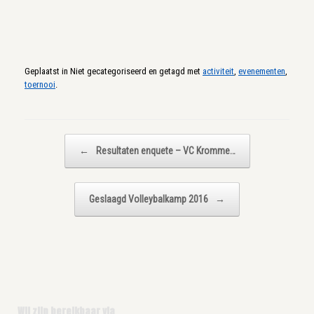
Geplaatst in Niet gecategoriseerd en getagd met
activiteit
,
evenementen
,
toernooi
.
Bericht navigatie
←
Resultaten enquete – VC Kromme…
Geslaagd Volleybalkamp 2016
→
Wij zijn bereikbaar via