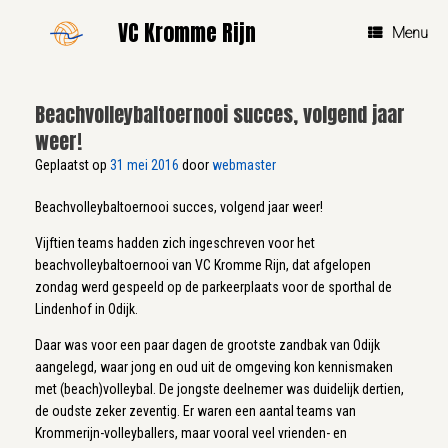
Ga
VC Kromme Rijn
naar
Menu
de
inhoud
Beachvolleybaltoernooi succes, volgend jaar
weer!
Geplaatst op
31 mei 2016
door
webmaster
Beachvolleybaltoernooi succes, volgend jaar weer!
Vijftien teams hadden zich ingeschreven voor het
beachvolleybaltoernooi van VC Kromme Rijn, dat afgelopen
zondag werd gespeeld op de parkeerplaats voor de sporthal de
Lindenhof in Odijk.
Daar was voor een paar dagen de grootste zandbak van Odijk
aangelegd, waar jong en oud uit de omgeving kon kennismaken
met (beach)volleybal. De jongste deelnemer was duidelijk dertien,
de oudste zeker zeventig. Er waren een aantal teams van
Krommerijn-volleyballers, maar vooral veel vrienden- en