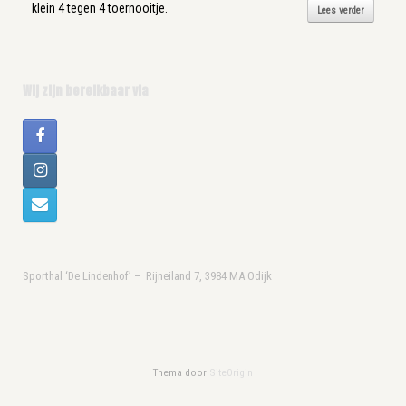
klein 4 tegen 4 toernooitje.
Lees verder
Wij zijn bereikbaar via
Sporthal ‘De Lindenhof’ – Rijneiland 7, 3984 MA Odijk
Thema door
SiteOrigin