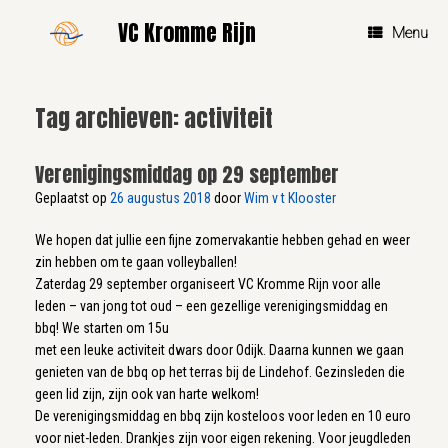
Ga
VC Kromme Rijn
naar
Menu
de
inhoud
Tag archieven:
activiteit
Verenigingsmiddag op 29 september
Geplaatst op
26 augustus 2018
door
Wim v t Klooster
We hopen dat jullie een fijne zomervakantie hebben gehad en weer
zin hebben om te gaan volleyballen!
Zaterdag 29 september organiseert VC Kromme Rijn voor alle
leden – van jong tot oud – een gezellige verenigingsmiddag en
bbq! We starten om 15u
met een leuke activiteit dwars door Odijk. Daarna kunnen we gaan
genieten van de bbq op het terras bij de Lindehof. Gezinsleden die
geen lid zijn, zijn ook van harte welkom!
De verenigingsmiddag en bbq zijn kosteloos voor leden en 10 euro
voor niet-leden. Drankjes zijn voor eigen rekening. Voor jeugdleden