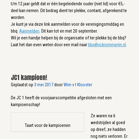
t/m 12 jaar geldt dat er één begeleidende ouder (niet lid) voor €5,-
deel kan nemen. Dit bedrag dient ter plekke, contant, afgerekend te
worden.
Je kunt je via deze link aanmelden voor de verenigingsmiddag en
bbq:
Aanmelden
. Dit kan tot en met 20 september.
Wil je een handje helpen bij de organisatie of ter plekke bij de bbq?
Laat het dan even weten door een mail naar
bbq@vckrommerijn.nl
.
JC1 kampioen!
Geplaatst op
3 mei 2017
door
Wim v t Klooster
De JC 1 heeft de voorjaarscompetitie afgesloten met een
kampioenschap!
Ze waren na 6
wedstrijden al goed
Taart voor de kampioenen
op dreef, ze hadden
nog niets verloren. Er