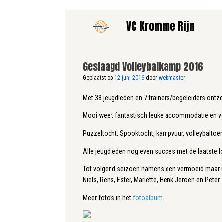
Ga
VC Kromme Rijn
naar
de
inhoud
Geslaagd Volleybalkamp 2016
Geplaatst op
12 juni 2016
door
webmaster
Met 38 jeugdleden en 7 trainers/begeleiders ontz
Mooi weer, fantastisch leuke accommodatie en v
Puzzeltocht, Spooktocht, kampvuur, volleybaltoern
Alle jeugdleden nog even succes met de laatste l
Tot volgend seizoen namens een vermoeid maar 
Niels, Rens, Ester, Mariette, Henk Jeroen en Peter
Meer foto’s in het
fotoalbum
.