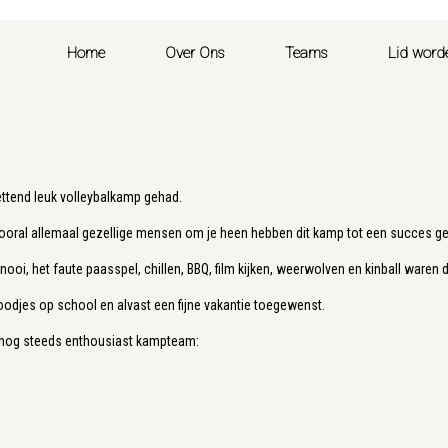
Home
Over Ons
Teams
Lid word
ettend leuk volleybalkamp gehad.
ooral allemaal gezellige mensen om je heen hebben dit kamp tot een succes g
ooi, het faute paasspel, chillen, BBQ, film kijken, weerwolven en kinball waren 
oodjes op school en alvast een fijne vakantie toegewenst.
nog steeds enthousiast kampteam: