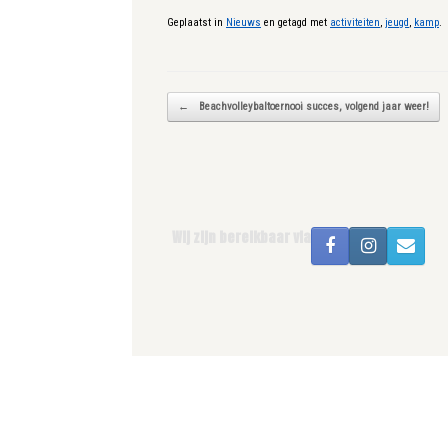
Geplaatst in
Nieuws
en getagd met
activiteiten
,
jeugd
,
kamp
.
Bericht navigatie
←
Beachvolleybaltoernooi succes, volgend jaar weer!
Wij zijn bereikbaar via