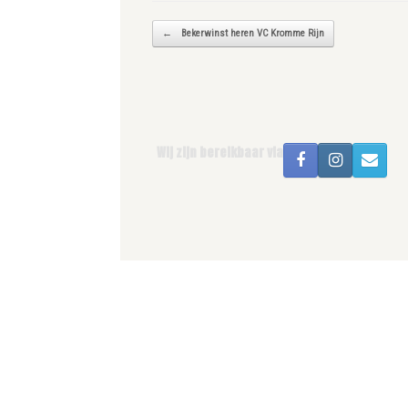
Bericht navigatie
←
Bekerwinst heren VC Kromme Rijn
Wij zijn bereikbaar via