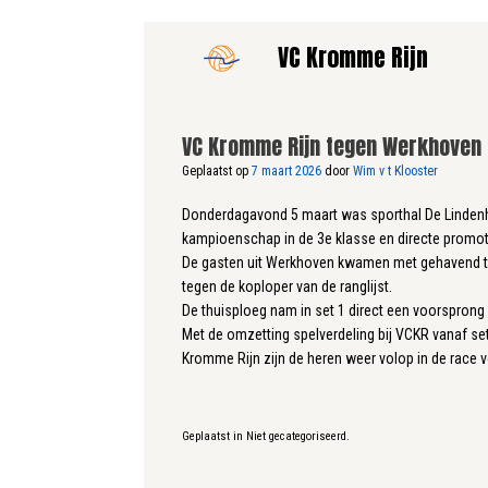
Ga
VC Kromme Rijn
naar
de
inhoud
VC Kromme Rijn tegen Werkhoven
Geplaatst op
7 maart 2026
door
Wim v t Klooster
Donderdagavond 5 maart was sporthal De Lindenho
kampioenschap in de 3e klasse en directe promot
De gasten uit Werkhoven kwamen met gehavend tea
tegen de koploper van de ranglijst.
De thuisploeg nam in set 1 direct een voorsprong 
Met de omzetting spelverdeling bij VCKR vanaf set
Kromme Rijn zijn de heren weer volop in de race v
Geplaatst in Niet gecategoriseerd.