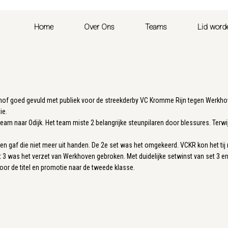
Home
Over Ons
Teams
Lid word
f goed gevuld met publiek voor de streekderby VC Kromme Rijn tegen Werkhove
ie.
m naar Odijk. Het team miste 2 belangrijke steunpilaren door blessures. Terwi
en gaf die niet meer uit handen. De 2e set was het omgekeerd. VCKR kon het tij n
 3 was het verzet van Werkhoven gebroken. Met duidelijke setwinst van set 3 en
oor de titel en promotie naar de tweede klasse.