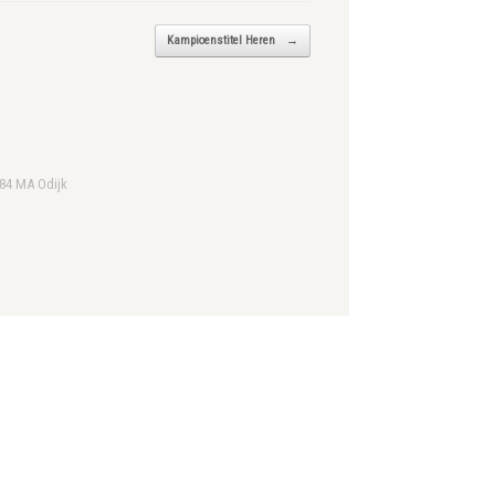
Kampioenstitel Heren
→
984 MA Odijk