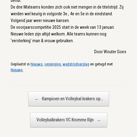
benut.
De drie Mixteams konden zich ook niet mengen in de titelstrijd. Zij
werden wel keurig in volgorde 3e , 4e en 5e in de eindstand.
Volgend jaar weer nieuwe kansen.
De voorjaarscompetitie 2025 start in de week van 13 januari.
Nieuwe leden zijn altijd welkom. Alle teams kunnen nog
‘versterking’ man & vrouw gebruiken.
Door Wouter Goes
Geplaatst in
Nieuws
,
vereniging
,
wedstrijdverslag
en getagd met
Nieuws
.
Bericht navigatie
←
Kampioen en Volleybal krakers op…
Volleybalkrakers VC Kromme Rijn
→