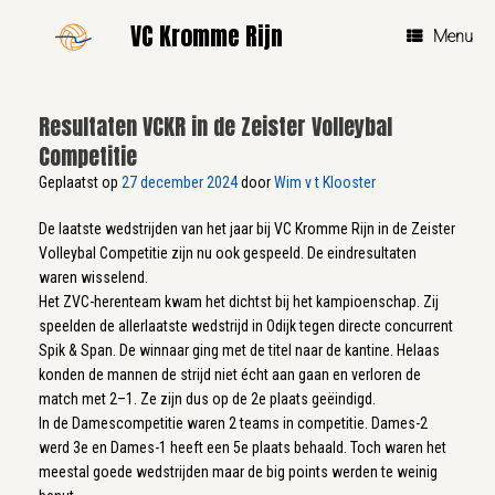
Ga
VC Kromme Rijn
naar
Menu
de
inhoud
Resultaten VCKR in de Zeister Volleybal
Competitie
Geplaatst op
27 december 2024
door
Wim v t Klooster
De laatste wedstrijden van het jaar bij VC Kromme Rijn in de Zeister
Volleybal Competitie zijn nu ook gespeeld. De eindresultaten
waren wisselend.
Het ZVC-herenteam kwam het dichtst bij het kampioenschap. Zij
speelden de allerlaatste wedstrijd in Odijk tegen directe concurrent
Spik & Span. De winnaar ging met de titel naar de kantine. Helaas
konden de mannen de strijd niet écht aan gaan en verloren de
match met 2–1. Ze zijn dus op de 2e plaats geëindigd.
In de Damescompetitie waren 2 teams in competitie. Dames-2
werd 3e en Dames-1 heeft een 5e plaats behaald. Toch waren het
meestal goede wedstrijden maar de big points werden te weinig