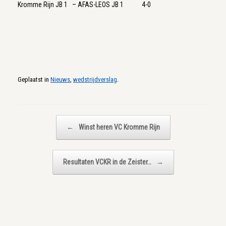
Kromme Rijn JB 1 – AFAS-LEOS JB 1 4-0
Geplaatst in
Nieuws
,
wedstrijdverslag
.
Bericht navigatie
←
Winst heren VC Kromme Rijn
Resultaten VCKR in de Zeister…
→