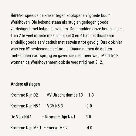
Heren-1
speelde de kraker tegen koploper en “goede buur”
Werkhoven. Die bekend staan als stug en gedegen goede
verdedigers met listige aanvallers. Daar hadden onze heren in set
1 en 2 te veel moeite mee. In de set 3 en 4 had het thuisteam
eindelijk goede servicedruk met setwinst tot gevolg. Dus ook hier
e
was een 5
beslissende set nodig. Daarin namen de gasten
meteen een voorsprong en gaven die niet meer weg. Met 15-12
wonnen de Werkhovenaren ook de wedstrijd met 3–2.
Andere uitslagen
Kromme Rijn D2 – VV Utrecht dames 13 1-3
Kromme Rijn N5 1 – VCV N5 3 3-0
De Valk N4 1 – Kromme Rijn N4 1 3-0
Kromme Rijn MB 1 – Enervo MB 2 4-0