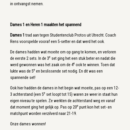
in ontvangst nemen.
Dames 1 en Heren 1 maakten het spannend
Dames 1
trad aan tegen Studentenclub Protos uit Utrecht. Coach
Rens voorspelde vooraf een 5-setter en dat werd het ook.
De dames hadden wat moeite om op gang te komen, en verloren
e
de eerste 2 sets. In de 3
set ging het een stuk beter en nadat die
e
werd gewonnen was het zaak om de 4
ook te winnen. Toen dat
e
lukte was de 5
en beslissende set nodig. En dit was een
spannende set!
Ook hier hadden de dames in het begin wat moeite, pas op een 12-
e
3 achterstand (een 5
set loopt tot 15) waren ze weer in staat hun
eigen niveau te spelen. Ze werkten de achterstand weg en vanaf
e
dat moment ging het gelijk op. Pas op 20
punt kon het set- en
matchpunt worden verzilverd naar 21-19.
Onze dames wonnen!