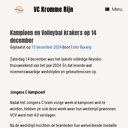
Ga
VC Kromme Rijn
naar
Menu
de
inhoud
Kampioen en Volleybal krakers op 14
december
Geplaatst op
15 december 2024
door
Ester Bijvang
Zaterdag 14 december was het laatste volledige Nevobo-
thuisweekend van het jaar 2024. En dat leverde wat
noemenswaardige wedstrijden en gebeurtenissen op.
Jongens C kampioen!
Nadat het Jongens C team vorige week al kampioen wist te
worden, hebben ze ook deze week weer hun wedstrijd gewonnen.
VCV werd met 4-0 verslagen.
Na de wedstrijd mochten de teamleden hun welverdiende medaille