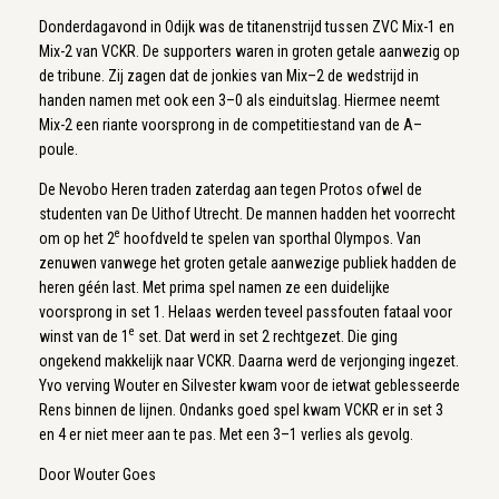
Donderdagavond in Odijk was de titanenstrijd tussen ZVC Mix-1 en
Mix-2 van VCKR. De supporters waren in groten getale aanwezig op
de tribune. Zij zagen dat de jonkies van Mix–2 de wedstrijd in
handen namen met ook een 3–0 als einduitslag. Hiermee neemt
Mix-2 een riante voorsprong in de competitiestand van de A–
poule.
De Nevobo Heren traden zaterdag aan tegen Protos ofwel de
studenten van De Uithof Utrecht. De mannen hadden het voorrecht
e
om op het 2
hoofdveld te spelen van sporthal Olympos. Van
zenuwen vanwege het groten getale aanwezige publiek hadden de
heren géén last. Met prima spel namen ze een duidelijke
voorsprong in set 1. Helaas werden teveel passfouten fataal voor
e
winst van de 1
set. Dat werd in set 2 rechtgezet. Die ging
ongekend makkelijk naar VCKR. Daarna werd de verjonging ingezet.
Yvo verving Wouter en Silvester kwam voor de ietwat geblesseerde
Rens binnen de lijnen. Ondanks goed spel kwam VCKR er in set 3
en 4 er niet meer aan te pas. Met een 3–1 verlies als gevolg.
Door Wouter Goes