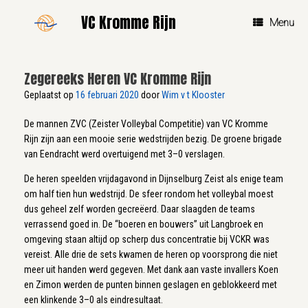
Ga
VC Kromme Rijn
naar
Menu
de
inhoud
Zegereeks Heren VC Kromme Rijn
Geplaatst op
16 februari 2020
door
Wim v t Klooster
De mannen ZVC (Zeister Volleybal Competitie) van VC Kromme
Rijn zijn aan een mooie serie wedstrijden bezig. De groene brigade
van Eendracht werd overtuigend met 3–0 verslagen.
De heren speelden vrijdagavond in Dijnselburg Zeist als enige team
om half tien hun wedstrijd. De sfeer rondom het volleybal moest
dus geheel zelf worden gecreëerd. Daar slaagden de teams
verrassend goed in. De “boeren en bouwers” uit Langbroek en
omgeving staan altijd op scherp dus concentratie bij VCKR was
vereist. Alle drie de sets kwamen de heren op voorsprong die niet
meer uit handen werd gegeven. Met dank aan vaste invallers Koen
en Zimon werden de punten binnen geslagen en geblokkeerd met
een klinkende 3–0 als eindresultaat.