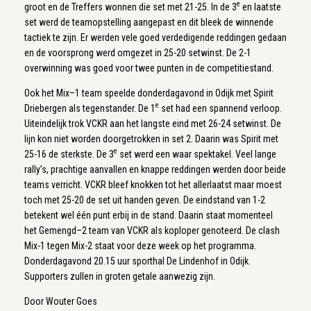
e
groot en de Treffers wonnen die set met 21-25. In de 3
en laatste
set werd de teamopstelling aangepast en dit bleek de winnende
tactiek te zijn. Er werden vele goed verdedigende reddingen gedaan
en de voorsprong werd omgezet in 25-20 setwinst. De 2-1
overwinning was goed voor twee punten in de competitiestand.
Ook het Mix–1 team speelde donderdagavond in Odijk met Spirit
e
Driebergen als tegenstander. De 1
set had een spannend verloop.
Uiteindelijk trok VCKR aan het langste eind met 26-24 setwinst. De
lijn kon niet worden doorgetrokken in set 2. Daarin was Spirit met
e
25-16 de sterkste. De 3
set werd een waar spektakel. Veel lange
rally’s, prachtige aanvallen en knappe reddingen werden door beide
teams verricht. VCKR bleef knokken tot het allerlaatst maar moest
toch met 25-20 de set uit handen geven. De eindstand van 1-2
betekent wel één punt erbij in de stand. Daarin staat momenteel
het Gemengd–2 team van VCKR als koploper genoteerd. De clash
Mix-1 tegen Mix-2 staat voor deze week op het programma.
Donderdagavond 20.15 uur sporthal De Lindenhof in Odijk.
Supporters zullen in groten getale aanwezig zijn.
Door Wouter Goes