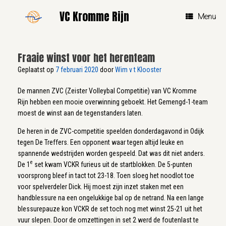
Ga
VC Kromme Rijn
naar
Menu
de
inhoud
Fraaie winst voor het herenteam
Geplaatst op
7 februari 2020
door
Wim v t Klooster
De mannen ZVC (Zeister Volleybal Competitie) van VC Kromme
Rijn hebben een mooie overwinning geboekt. Het Gemengd-1-team
moest de winst aan de tegenstanders laten.
De heren in de ZVC-competitie speelden donderdagavond in Odijk
tegen De Treffers. Een opponent waar tegen altijd leuke en
spannende wedstrijden worden gespeeld. Dat was dit niet anders.
e
De 1
set kwam VCKR furieus uit de startblokken. De 5-punten
voorsprong bleef in tact tot 23-18. Toen sloeg het noodlot toe
voor spelverdeler Dick. Hij moest zijn inzet staken met een
handblessure na een ongelukkige bal op de netrand. Na een lange
blessurepauze kon VCKR de set toch nog met winst 25-21 uit het
vuur slepen. Door de omzettingen in set 2 werd de foutenlast te