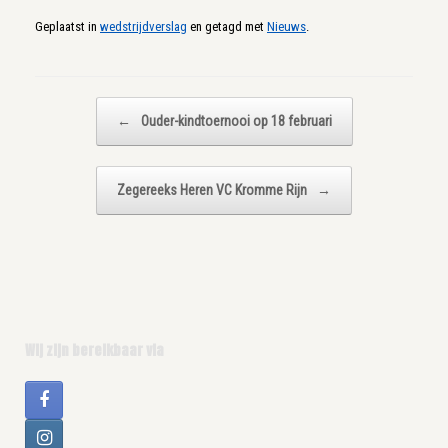
Geplaatst in
wedstrijdverslag
en getagd met
Nieuws
.
Bericht navigatie
←
Ouder-kindtoernooi op 18 februari
Zegereeks Heren VC Kromme Rijn
→
Wij zijn bereikbaar via