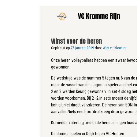
Ga
VC Kromme Rijn
naar
de
inhoud
Winst voor de heren
Geplaatst op
27 januari 2019
door
Wim v t Klooster
Onze heren volleyballers hebben een zwaar bevoch
gewonnen.
De wedstrijd was de nummer 5 tegen nr. 6 van de r
maar de wissel van de diagonaalspeler aan het eind
2 en 3 werden keurig gewonnen. In set 4 sloeg het
worden voorkomen. Bij 2–2 in sets moest de vijfd
kon dit niet direct verzilveren. De heren van BON
aanvaller Niels een hoofdrol kreeg door gewoon all
Komende zaterdag treden de heren in eigen huis a
De dames spelen in Odijk tegen VC Houten.