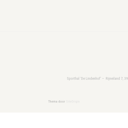
.
Sporthal ‘De Lindenhof’ – Rijneiland 7, 3
Thema door
SiteOrigin