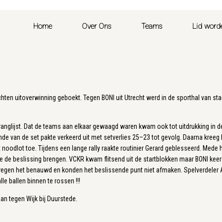
Home
Over Ons
Teams
Lid word
ten uitoverwinning geboekt. Tegen BONI uit Utrecht werd in de sporthal van s
anglijst. Dat de teams aan elkaar gewaagd waren kwam ook tot uitdrukking in de
e van de set pakte verkeerd uit met setverlies 25–23 tot gevolg. Daarna kreeg he
 noodlot toe. Tijdens een lange rally raakte routinier Gerard geblesseerd. Mede
e de beslissing brengen. VCKR kwam flitsend uit de startblokken maar BONI ke
I kregen het benauwd en konden het beslissende punt niet afmaken. Spelverdeler
e ballen binnen te rossen !!!
an tegen Wijk bij Duurstede.