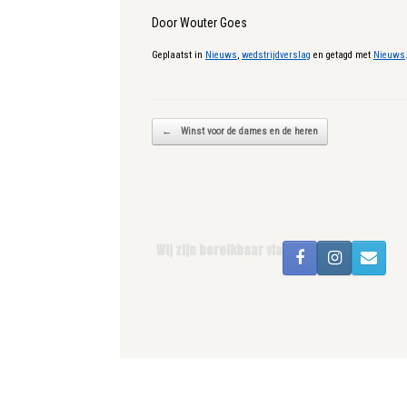
Door Wouter Goes
Geplaatst in
Nieuws
,
wedstrijdverslag
en getagd met
Nieuws
Bericht navigatie
←
Winst voor de dames en de heren
Wij zijn bereikbaar via