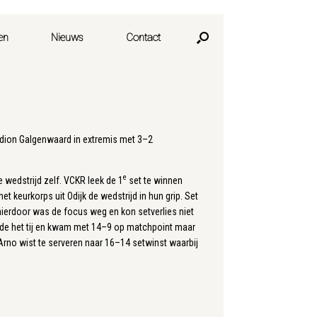
en
Nieuws
Contact
tadion Galgenwaard in extremis met 3–2
e
 wedstrijd zelf. VCKR leek de 1
set te winnen
t keurkorps uit Odijk de wedstrijd in hun grip. Set
 hierdoor was de focus weg en kon setverlies niet
erde het tij en kwam met 14–9 op matchpoint maar
 Arno wist te serveren naar 16–14 setwinst waarbij