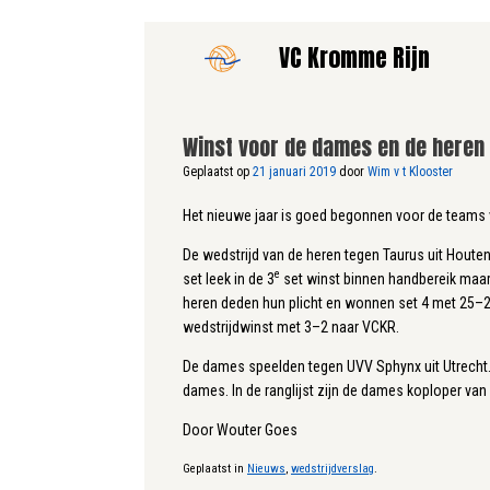
Ga
VC Kromme Rijn
naar
de
inhoud
Winst voor de dames en de heren
Geplaatst op
21 januari 2019
door
Wim v t Klooster
Het nieuwe jaar is goed begonnen voor de teams
De wedstrijd van de heren tegen Taurus uit Houte
e
set leek in de 3
set winst binnen handbereik maar
heren deden hun plicht en wonnen set 4 met 25–20
wedstrijdwinst met 3–2 naar VCKR.
De dames speelden tegen UVV Sphynx uit Utrecht. H
dames. In de ranglijst zijn de dames koploper va
Door Wouter Goes
Geplaatst in
Nieuws
,
wedstrijdverslag
.