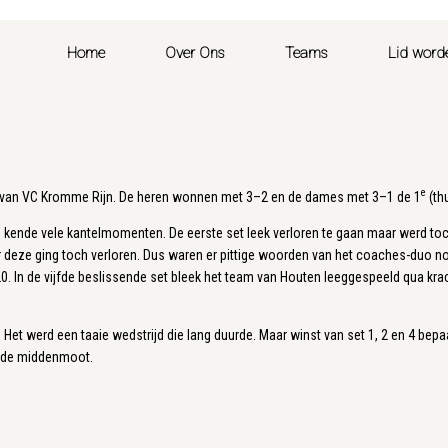
Home
Over Ons
Teams
Lid word
e
 van VC Kromme Rijn. De heren wonnen met 3–2 en de dames met 3–1 de 1
(th
n kende vele kantelmomenten. De eerste set leek verloren te gaan maar werd t
 deze ging toch verloren. Dus waren er pittige woorden van het coaches-duo no
. In de vijfde beslissende set bleek het team van Houten leeggespeeld qua kr
et werd een taaie wedstrijd die lang duurde. Maar winst van set 1, 2 en 4 bepa
n de middenmoot.