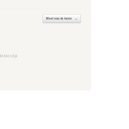
Winst voor de heren
→
984 MA Odijk