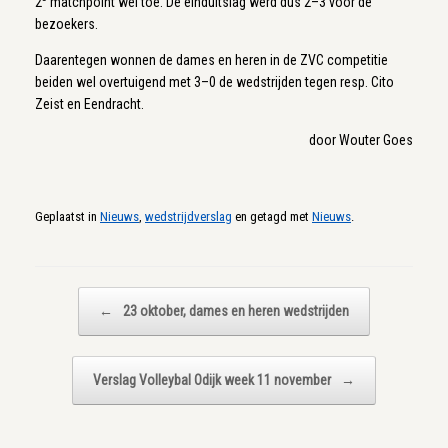
2
matchpoint wel toe. De einduitslag werd dus 2–3 voor de
bezoekers.
Daarentegen wonnen de dames en heren in de ZVC competitie
beiden wel overtuigend met 3–0 de wedstrijden tegen resp. Cito
Zeist en Eendracht.
door Wouter Goes
Geplaatst in
Nieuws
,
wedstrijdverslag
en getagd met
Nieuws
.
Bericht navigatie
←
23 oktober, dames en heren wedstrijden
Verslag Volleybal Odijk week 11 november
→