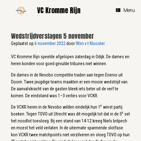
Ga
VC Kromme Rijn
naar
Menu
de
inhoud
Wedstrijdverslagen 5 november
Geplaatst op
6 november 2022
door
Wim v t Klooster
VC Kromme Rijn speelde afgelopen zaterdag in Odijk. De dames en
heren konden voor goed gevulde tribunes niet winnen.
De dames in de Nevobo competitie traden aan tegen Enervo uit
Doorn. Twee jeugdige teams maakten er een mooie wedstrijd van.
De aanvalskracht van de gasten bleek iets beter uit de verf te
komen. De eindstand was 1–3 verlies voor VCKR.
e
De VCKR heren in de Nevobo wilden eindelijk hun 1
winst partij
e
boeken. Tegen TOVO uit Utrecht was dit mogelijk tot dat in de 5
set
het noodlot toesloeg. Bij een stand van 14-12 kreeg Niels brilpech
en moest het veld verlaten. In de uitermate spannende slotfase
kon VCKR twee matchpoints niet verzilveren en sloeg TOVO op hun
e