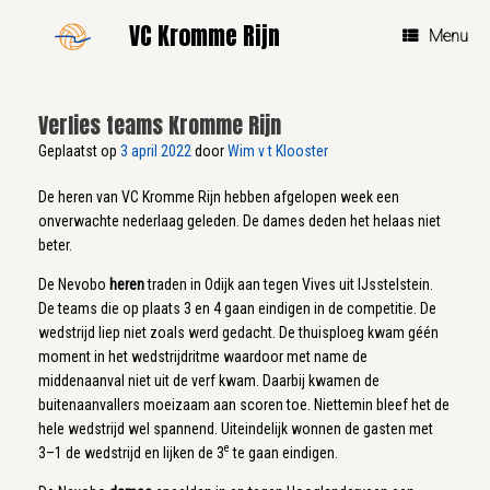
Ga
VC Kromme Rijn
naar
Menu
de
inhoud
Verlies teams Kromme Rijn
Geplaatst op
3 april 2022
door
Wim v t Klooster
De heren van VC Kromme Rijn hebben afgelopen week een
onverwachte nederlaag geleden. De dames deden het helaas niet
beter.
De Nevobo
heren
traden in Odijk aan tegen Vives uit IJsstelstein.
De teams die op plaats 3 en 4 gaan eindigen in de competitie. De
wedstrijd liep niet zoals werd gedacht. De thuisploeg kwam géén
moment in het wedstrijdritme waardoor met name de
middenaanval niet uit de verf kwam. Daarbij kwamen de
buitenaanvallers moeizaam aan scoren toe. Niettemin bleef het de
hele wedstrijd wel spannend. Uiteindelijk wonnen de gasten met
e
3–1 de wedstrijd en lijken de 3
te gaan eindigen.