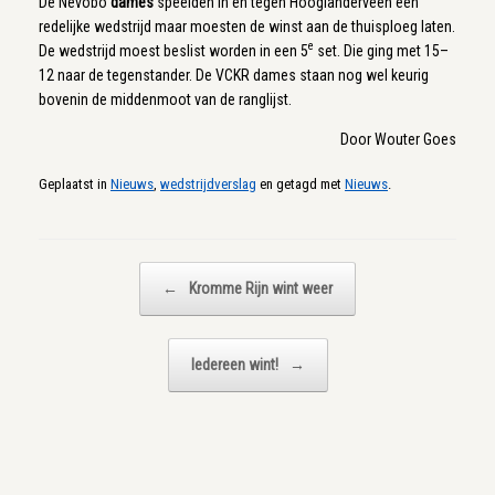
De Nevobo
dames
speelden in en tegen Hooglanderveen een
redelijke wedstrijd maar moesten de winst aan de thuisploeg laten.
e
De wedstrijd moest beslist worden in een 5
set. Die ging met 15–
12 naar de tegenstander. De VCKR dames staan nog wel keurig
bovenin de middenmoot van de ranglijst.
Door Wouter Goes
Geplaatst in
Nieuws
,
wedstrijdverslag
en getagd met
Nieuws
.
Bericht navigatie
←
Kromme Rijn wint weer
Iedereen wint!
→