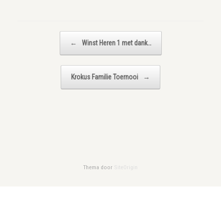
Bericht navigatie
←
Winst Heren 1 met dank…
Krokus Familie Toernooi
→
Thema door
SiteOrigin