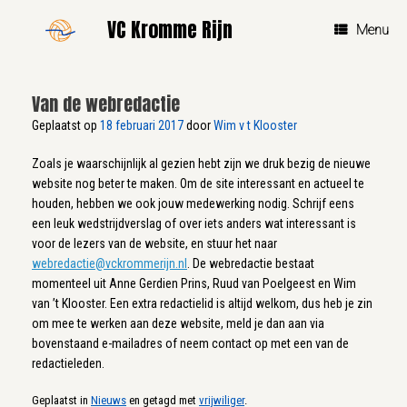
Ga
VC Kromme Rijn
naar
Menu
de
inhoud
Van de webredactie
Geplaatst op
18 februari 2017
door
Wim v t Klooster
Zoals je waarschijnlijk al gezien hebt zijn we druk bezig de nieuwe
website nog beter te maken. Om de site interessant en actueel te
houden, hebben we ook jouw medewerking nodig. Schrijf eens
een leuk wedstrijdverslag of over iets anders wat interessant is
voor de lezers van de website, en stuur het naar
webredactie@vckrommerijn.nl
. De webredactie bestaat
momenteel uit Anne Gerdien Prins, Ruud van Poelgeest en Wim
van ’t Klooster. Een extra redactielid is altijd welkom, dus heb je zin
om mee te werken aan deze website, meld je dan aan via
bovenstaand e-mailadres of neem contact op met een van de
redactieleden.
Geplaatst in
Nieuws
en getagd met
vrijwiliger
.