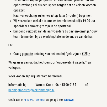
opbouwploeg zal als een speer zorgen dat de velden worden
opgezet.
Naar verwachting zullen we ietsje later (moeten) beginnen.
Wij verzoeken wel alle teams en teamleden uiterlijk 19.00 uur
speelklaar aanwezig te zijn in de sportzaal.
Dringend verzoek aan de aanvoerders bij binnenkomst je/jouw
team te melden bij de wedstrijdtafel in de entree van de hal.
En :
Graag
gepaste
betaling van het inschrijfgeld zijnde
€ 25,=
.
Wij gaan er van uit dat het toernooi “ouderwets & gezellig” zal
verlopen.
Voor vragen zijn wij uiteraard bereikbaar.
Informatie bij : Wouter Goes 06 – 5100 0187 of
penningmeester@vckrommerijn.nl
Geplaatst in
Nieuws
,
toernooi
en getagd met
Nieuws
.