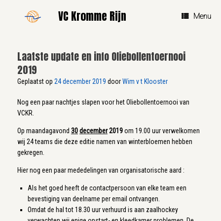
Ga
VC Kromme Rijn
naar
Menu
de
inhoud
Laatste update en info Oliebollentoernooi
2019
Geplaatst op
24 december 2019
door
Wim v t Klooster
Nog een paar nachtjes slapen voor het Oliebollentoernooi van
VCKR.
Op maandagavond
30
december
2019
om 19.00 uur verwelkomen
wij 24 teams die deze editie namen van winterbloemen hebben
gekregen.
Hier nog een paar mededelingen van organisatorische aard :
Als het goed heeft de contactpersoon van elke team een
bevestiging van deelname per email ontvangen.
Omdat de hal tot 18.30 uur verhuurd is aan zaalhockey
verwachten wij enige opstart- en kleedkamer problemen. De