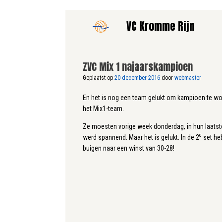
Ga
VC Kromme Rijn
naar
de
inhoud
ZVC Mix 1 najaarskampioen
Geplaatst op
20 december 2016
door
webmaster
En het is nog een team gelukt om kampioen te wor
het Mix1-team.
Ze moesten vorige week donderdag, in hun laatste 
e
werd spannend. Maar het is gelukt. In de 2
set he
buigen naar een winst van 30-28!