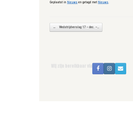
Geplaatst in
Nieuws
en getagd met
Nieuws
.
Bericht navigatie
←
Wedstrijdverslag 17 – dec. –…
Wij zijn bereikbaar via