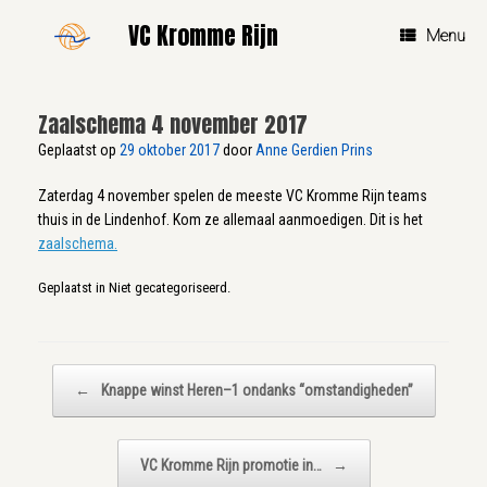
Ga
VC Kromme Rijn
naar
Menu
de
inhoud
Zaalschema 4 november 2017
Geplaatst op
29 oktober 2017
door
Anne Gerdien Prins
Zaterdag 4 november spelen de meeste VC Kromme Rijn teams
thuis in de Lindenhof. Kom ze allemaal aanmoedigen. Dit is het
zaalschema.
Geplaatst in Niet gecategoriseerd.
Bericht navigatie
←
Knappe winst Heren–1 ondanks “omstandigheden”
VC Kromme Rijn promotie in…
→