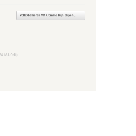
Volleybalheren VC Kromme Rijn blijven…
→
984 MA Odijk