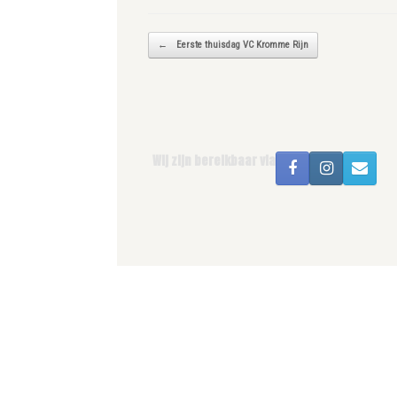
Bericht navigatie
←
Eerste thuisdag VC Kromme Rijn
Wij zijn bereikbaar via