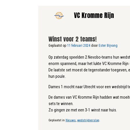
Ga
VC Kromme Rijn
naar
de
inhoud
Winst voor 2 teams!
Geplaatst op
11 februari 2024
door
Ester Bijvang
Op zaterdag speelden 2 Nevobo-teams hun wedstri
enorm spannend, maar het lukte VC Kromme Rijn 
De laatste set moest de tegenstander toegeven, e
hun poule.
Dames 1 mocht naar Utrecht voor een wedstrijd 
De dames van VC Kromme Rijn hadden wat moeite o
sets te winnen.
Zo gingen ze met een 3-1 winst naar huis.
Geplaatst in
Nieuws
,
wedstrijdverslag
.