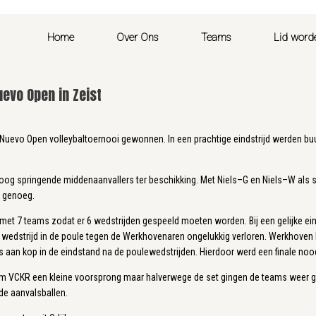
Home
Over Ons
Teams
Lid word
uevo Open in Zeist
Nuevo Open volleybaltoernooi gewonnen. In een prachtige eindstrijd werden 
hoog springende middenaanvallers ter beschikking. Met Niels–G en Niels–W als 
n genoeg.
met 7 teams zodat er 6 wedstrijden gespeeld moeten worden. Bij een gelijke ei
wedstrijd in de poule tegen de Werkhovenaren ongelukkig verloren. Werkhoven
aan kop in de eindstand na de poulewedstrijden. Hierdoor werd een finale nood
 nam VCKR een kleine voorsprong maar halverwege de set gingen de teams weer ge
e aanvalsballen.