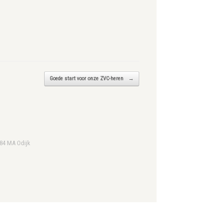
Goede start voor onze ZVC-heren
→
984 MA Odijk