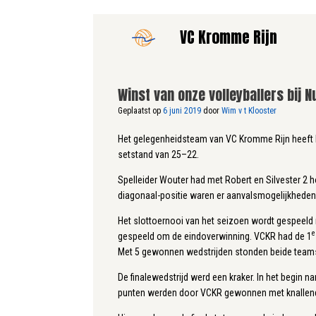
Ga
VC Kromme Rijn
naar
de
inhoud
Winst van onze volleyballers bij N
Geplaatst op
6 juni 2019
door
Wim v t Klooster
Het gelegenheidsteam van VC Kromme Rijn heeft 
setstand van 25–22.
Spelleider Wouter had met Robert en Silvester 2 
diagonaal-positie waren er aanvalsmogelijkhede
Het slottoernooi van het seizoen wordt gespeeld 
e
gespeeld om de eindoverwinning. VCKR had de 1
Met 5 gewonnen wedstrijden stonden beide teams 
De finalewedstrijd werd een kraker. In het begin
punten werden door VCKR gewonnen met knallend