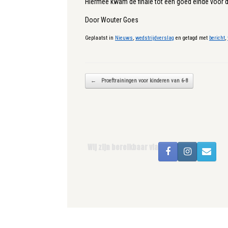
Hiermee kwam de finale tot een goed einde voor de
Door Wouter Goes
Geplaatst in
Nieuws
,
wedstrijdverslag
en getagd met
bericht
,
Bericht navigatie
←
Proeftrainingen voor kinderen van 6-8
Wij zijn bereikbaar via