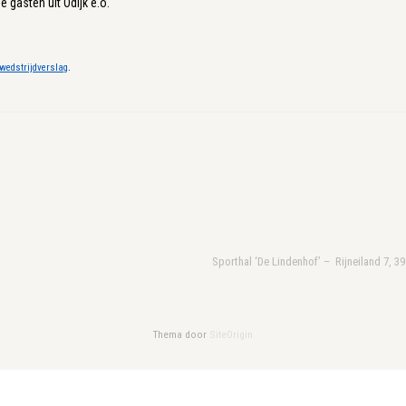
 gasten uit Odijk e.o.
wedstrijdverslag
.
Sporthal ‘De Lindenhof’ – Rijneiland 7, 3
Thema door
SiteOrigin