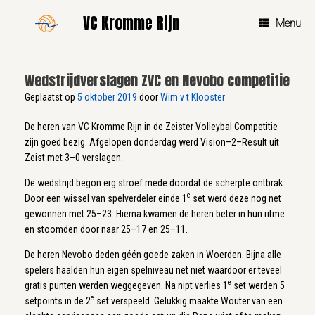
Ga
VC Kromme Rijn
naar
Menu
de
inhoud
Wedstrijdverslagen ZVC en Nevobo competitie
Geplaatst op
5 oktober 2019
door
Wim v t Klooster
De heren van VC Kromme Rijn in de Zeister Volleybal Competitie
zijn goed bezig. Afgelopen donderdag werd Vision–2–Result uit
Zeist met 3–0 verslagen.
De wedstrijd begon erg stroef mede doordat de scherpte ontbrak.
e
Door een wissel van spelverdeler einde 1
set werd deze nog net
gewonnen met 25–23. Hierna kwamen de heren beter in hun ritme
en stoomden door naar 25–17 en 25–11.
De heren Nevobo deden géén goede zaken in Woerden. Bijna alle
spelers haalden hun eigen spelniveau net niet waardoor er teveel
e
gratis punten werden weggegeven. Na nipt verlies 1
set werden 5
e
setpoints in de 2
set verspeeld. Gelukkig maakte Wouter van een