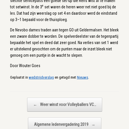
slechte servicepass een goede set-up die Rens wist af te maken
e
tot setwinst. In de 3
set waren de heren weer net niet goed bij de
les. Dat had zijn weerslag op set 4 en daardoor werd de eindstand
op 3–1 bepaald voor de thuisploeg.
De Nevobo dames traden aan tegen GO uit Geldermalsen. Het bleek
een zware dobber te worden. De spelverdeelster van de tegenpartij
bepaalde het spel en deed dat zeer goed. Na verlies van set 1 werd
er uitstekend gevochten om de punten maar de inzet bleek niet
genoeg om een puntje in de wacht te slepen.
Door Wouter Goes
Geplaatst in
wedstrijdverslag
en getagd met
Nieuws
.
Bericht navigatie
←
Weer winst voor Volleyballers VC…
Algemene ledenvergadering 2019
→