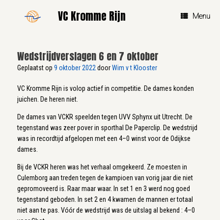
Ga
VC Kromme Rijn
naar
Menu
de
inhoud
Wedstrijdverslagen 6 en 7 oktober
Geplaatst op
9 oktober 2022
door
Wim v t Klooster
VC Kromme Rijn is volop actief in competitie. De dames konden
juichen. De heren niet.
De dames van VCKR speelden tegen UVV Sphynx uit Utrecht. De
tegenstand was zeer pover in sporthal De Paperclip. De wedstrijd
was in recordtijd afgelopen met een 4–0 winst voor de Odijkse
dames.
Bij de VCKR heren was het verhaal omgekeerd. Ze moesten in
Culemborg aan treden tegen de kampioen van vorig jaar die niet
gepromoveerd is. Raar maar waar. In set 1 en 3 werd nog goed
tegenstand geboden. In set 2 en 4 kwamen de mannen er totaal
niet aan te pas. Vóór de wedstrijd was de uitslag al bekend : 4–0