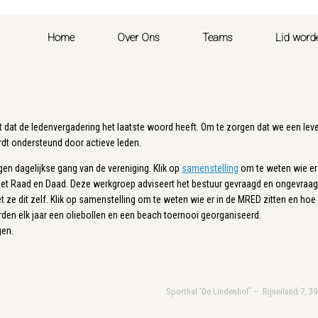
Home
Over Ons
Teams
Lid word
 dat de ledenvergadering het laatste woord heeft. Om te zorgen dat we een leven
dt ondersteund door actieve leden.
gen dagelijkse gang van de vereniging. Klik op
samenstelling
om te weten wie er 
t Raad en Daad. Deze werkgroep adviseert het bestuur gevraagd en ongevraagd
t ze dit zelf. Klik op samenstelling om te weten wie er in de MRED zitten en hoe 
en elk jaar een oliebollen en een beach toernooi georganiseerd.
gen.
Sporthal ‘De Lindenhof’ – Rijneiland 7, 3