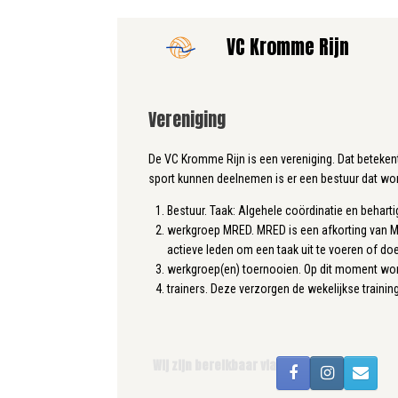
Ga
VC Kromme Rijn
naar
de
inhoud
Vereniging
De VC Kromme Rijn is een vereniging. Dat betekent
sport kunnen deelnemen is er een bestuur dat wor
Bestuur. Taak: Algehele coördinatie en beharti
werkgroep MRED. MRED is een afkorting van Me
actieve leden om een taak uit te voeren of doe
werkgroep(en) toernooien. Op dit moment word
trainers. Deze verzorgen de wekelijkse trainin
Wij zijn bereikbaar via