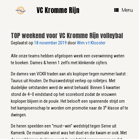
Ga
VC Kromme Rijn
naar
Menu
de
inhoud
TOP weekend voor VC Kromme Rijn volleybal
Geplaatst op
18 november 2019
door
Wim v t Klooster
Alle onze teams hebben afgelopen week een overwinning weten
te boeken. Dames & heren 1 zelfs met klinkende cijfers.
De dames van VCKR traden aan als koploper tegen nummer laatst :
Taurus uit Houten. De thuiswedstrijd verliep op rolletjes. Met
duidelijke setstanden werd de winst behaald. Binnen 5 kwartier
stond de 4–0 eindstand op het scorebord zodat de vrouwen
koploper blijven in de poule. Het belooft een spannende strijd om
e
het kampioenschap te worden om promotie naar de 3
klasse af te
dwingen.
De heren speelden een “must–win” wedstrijd tegen Serve uit
Kamerik. De maximale winst was het doel en die kwam er ook. Met