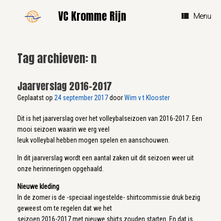
Ga
VC Kromme Rijn
naar
Menu
de
inhoud
Tag archieven:
n
Jaarverslag 2016-2017
Geplaatst op
24 september 2017
door
Wim v t Klooster
Dit is het jaarverslag over het volleybalseizoen van 2016-2017. Een
mooi seizoen waarin we erg veel
leuk volleybal hebben mogen spelen en aanschouwen.
In dit jaarverslag wordt een aantal zaken uit dit seizoen weer uit
onze herinneringen opgehaald.
Nieuwe kleding
In de zomer is de -speciaal ingestelde- shirtcommissie druk bezig
geweest om te regelen dat we het
seizoen 2016-2017 met nieuwe shirts zouden starten. En dat is