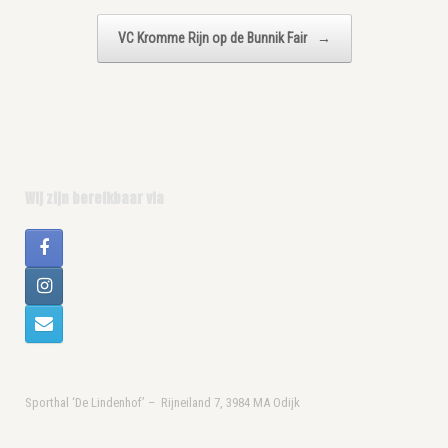
VC Kromme Rijn op de Bunnik Fair
→
Wij zijn bereikbaar via
Sporthal ‘De Lindenhof’ – Rijneiland 7, 3984 MA Odijk