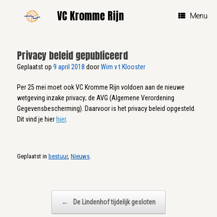
Ga
VC Kromme Rijn
naar
Menu
de
inhoud
Privacy beleid gepubliceerd
Geplaatst op
9 april 2018
door
Wim v t Klooster
Per 25 mei moet ook VC Kromme Rijn voldoen aan de nieuwe
wetgeving inzake privacy; de AVG (Algemene Verordening
Gegevensbescherming). Daarvoor is het privacy beleid opgesteld.
Dit vind je hier
hier
.
Geplaatst in
bestuur
,
Nieuws
.
Bericht navigatie
←
De Lindenhof tijdelijk gesloten