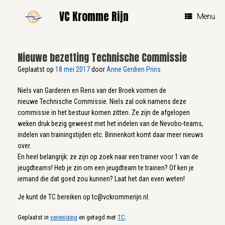
Ga
VC Kromme Rijn
naar
Menu
de
inhoud
Nieuwe bezetting Technische Commissie
Geplaatst op
18 mei 2017
door
Anne Gerdien Prins
Niels van Garderen en Rens van der Broek vormen de
nieuwe Technische Commissie. Niels zal ook namens deze
commissie in het bestuur komen zitten. Ze zijn de afgelopen
weken druk bezig geweest met het indelen van de Nevobo-teams,
indelen van trainingstijden etc. Binnenkort komt daar meer nieuws
over.
En heel belangrijk: ze zijn op zoek naar een trainer voor 1 van de
jeugdteams! Heb je zin om een jeugdteam te trainen? Of ken je
iemand die dat goed zou kunnen? Laat het dan even weten!
Je kunt de TC bereiken op tc@vckrommerijn.nl.
Geplaatst in
vereniging
en getagd met
TC
.