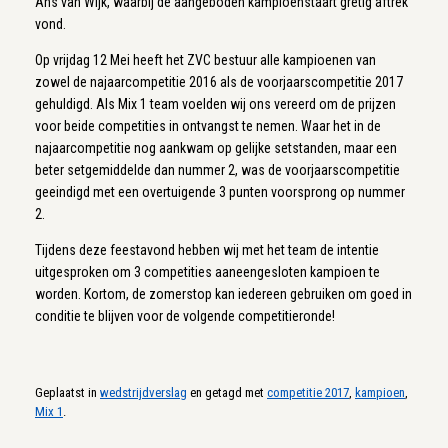
Ans van Wijk, waarbij de aangeboden kampioenstaart gretig aftrek
vond.
Op vrijdag 12 Mei heeft het ZVC bestuur alle kampioenen van
zowel de najaarcompetitie 2016 als de voorjaarscompetitie 2017
gehuldigd. Als Mix 1 team voelden wij ons vereerd om de prijzen
voor beide competities in ontvangst te nemen. Waar het in de
najaarcompetitie nog aankwam op gelijke setstanden, maar een
beter setgemiddelde dan nummer 2, was de voorjaarscompetitie
geeindigd met een overtuigende 3 punten voorsprong op nummer
2.
Tijdens deze feestavond hebben wij met het team de intentie
uitgesproken om 3 competities aaneengesloten kampioen te
worden. Kortom, de zomerstop kan iedereen gebruiken om goed in
conditie te blijven voor de volgende competitieronde!
Geplaatst in
wedstrijdverslag
en getagd met
competitie 2017
,
kampioen
,
Mix 1
.