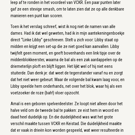
leep af te ronden in het voordeel van VCKR. Een paar punten later
gaf ze een stevige smash, om te laten zien dat ze op alle denkbare
manieren een punt kan scoren.
Toen ik het verslag schreef, wist ik nog niet de namen van alle
dames. Had ik dat wel geweten, had ik in mijn aantekeningenboekje
direct “Linke Libby” geschreven. Stelt u zich voor: Libby staat op
midden en krijgt een set-up die ze niet goed kan aanvallen. Libby
twijfelt geen moment, en geeft bovenhands een link tipje over de
middenblokkeerster, waarna de bal als een zak aardappelen op de
driemeterlijn ploft en blijft liggen. Het lijkt wel of hij niet eens
stuiterde. Dan denk je: dat weet de tegenstander vanaf nu en zorgt
dat het niet weer gebeurt. Maar de volgende bal kwam laag voor, en
Libby speelde hem onderhands, net over het blok, waar hij als een
voetzoeker de roze (bah!) vloer opzocht.
Amal is een geboren spelverdeelster. Ze loopt niet alleen door het
halve veld om de tweede bal te pakken: ze eist hem in woord en
daad heel duidelijk op. En die duidelijkheid was wat het grote
verschil maakte tussen VCKR en Keistad. Die duidelijkheid maakte
dat er vaak in drieën kon worden gespeeld, wat weer resulteerde in