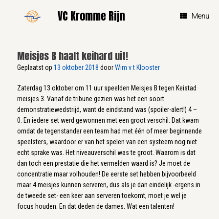
Ga
VC Kromme Rijn
naar
Menu
de
inhoud
Meisjes B haalt keihard uit!
Geplaatst op
13 oktober 2018
door
Wim v t Klooster
Zaterdag 13 oktober om 11 uur speelden Meisjes B tegen Keistad
meisjes 3. Vanaf de tribune gezien was het een soort
demonstratiewedstrijd, want de eindstand was (spoiler-alert!) 4 –
0. En iedere set werd gewonnen met een groot verschil. Dat kwam
omdat de tegenstander een team had met één of meer beginnende
speelsters, waardoor er van het spelen van een systeem nog niet
echt sprake was. Het niveauverschil was te groot. Waarom is dat
dan toch een prestatie die het vermelden waard is? Je moet de
concentratie maar volhouden! De eerste set hebben bijvoorbeeld
maar 4 meisjes kunnen serveren, dus als je dan eindelijk -ergens in
de tweede set- een keer aan serveren toekomt, moet je wel je
focus houden. En dat deden de dames. Wat een talenten!