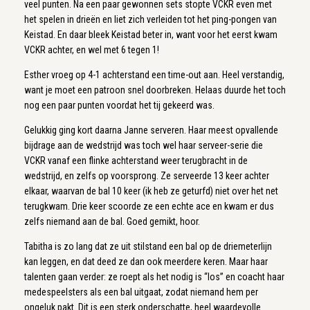
veel punten. Na een paar gewonnen sets stopte VCKR even met
het spelen in drieën en liet zich verleiden tot het ping-pongen van
Keistad. En daar bleek Keistad beter in, want voor het eerst kwam
VCKR achter, en wel met 6 tegen 1!
Esther vroeg op 4-1 achterstand een time-out aan. Heel verstandig,
want je moet een patroon snel doorbreken. Helaas duurde het toch
nog een paar punten voordat het tij gekeerd was.
Gelukkig ging kort daarna Janne serveren. Haar meest opvallende
bijdrage aan de wedstrijd was toch wel haar serveer-serie die
VCKR vanaf een flinke achterstand weer terugbracht in de
wedstrijd, en zelfs op voorsprong. Ze serveerde 13 keer achter
elkaar, waarvan de bal 10 keer (ik heb ze geturfd) niet over het net
terugkwam. Drie keer scoorde ze een echte ace en kwam er dus
zelfs niemand aan de bal. Goed gemikt, hoor.
Tabitha is zo lang dat ze uit stilstand een bal op de driemeterlijn
kan leggen, en dat deed ze dan ook meerdere keren. Maar haar
talenten gaan verder: ze roept als het nodig is “los” en coacht haar
medespeelsters als een bal uitgaat, zodat niemand hem per
ongeluk pakt. Dit is een sterk onderschatte, heel waardevolle