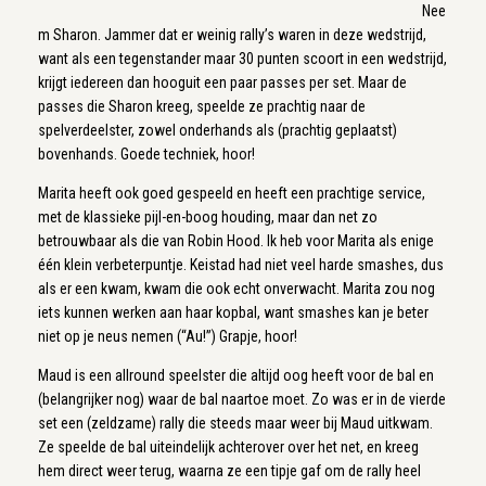
Nee
m Sharon. Jammer dat er weinig rally’s waren in deze wedstrijd,
want als een tegenstander maar 30 punten scoort in een wedstrijd,
krijgt iedereen dan hooguit een paar passes per set. Maar de
passes die Sharon kreeg, speelde ze prachtig naar de
spelverdeelster, zowel onderhands als (prachtig geplaatst)
bovenhands. Goede techniek, hoor!
Marita heeft ook goed gespeeld en heeft een prachtige service,
met de klassieke pijl-en-boog houding, maar dan net zo
betrouwbaar als die van Robin Hood. Ik heb voor Marita als enige
één klein verbeterpuntje. Keistad had niet veel harde smashes, dus
als er een kwam, kwam die ook echt onverwacht. Marita zou nog
iets kunnen werken aan haar kopbal, want smashes kan je beter
niet op je neus nemen (“Au!”) Grapje, hoor!
Maud is een allround speelster die altijd oog heeft voor de bal en
(belangrijker nog) waar de bal naartoe moet. Zo was er in de vierde
set een (zeldzame) rally die steeds maar weer bij Maud uitkwam.
Ze speelde de bal uiteindelijk achterover over het net, en kreeg
hem direct weer terug, waarna ze een tipje gaf om de rally heel