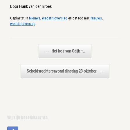
Door Frank van den Broek
Geplaatst in
Nieuws
,
wedstrijdverslag
en getagd met
Nieuws
,
wedstrijdverslag
.
Bericht navigatie
←
Het bos van Odijk –…
Scheidsrechtersavond dinsdag 23 oktober
→
Wij zijn bereikbaar via