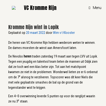
Ga
VC Kromme Rijn
naar
Menu
de
inhoud
Kromme Rijn wint in Lopik
Geplaatst op
20 maart 2022
door
Wim v t Klooster
De heren van VC Kromme Rijn hebben wederom weten te winnen.
De dames moesten de winst aan Amersfoort laten.
De Nevobo
heren
traden zaterdag 19 maart aan tegen LVV uit Lopik.
Tegen een jeugdig en talentvol team lieten de mannen uit Odijk zien
dat ze toch wel een klas beter zijn. Tot aan het matchpoint
kwamen ze niet in de problemen. Wonderwel lieten ze er 6 onbenut
e
om de 7
alsnog te verzilveren. Topscorer was dit keer Niels die
met vele geplaatste smashes de bal op de grond van de
tegenstander wist te krijgen.
Een 4–0 overwinning leverde 5 punten op voor de ranglijst waarin
e
ze nu 3
staan.