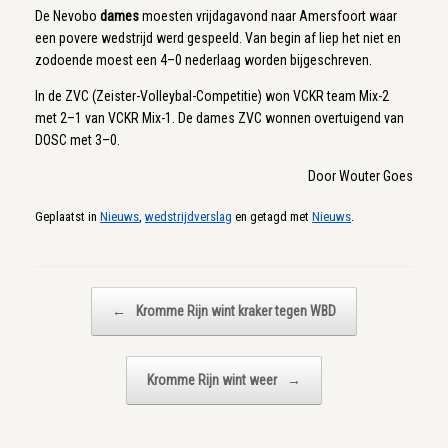
De Nevobo
dames
moesten vrijdagavond naar Amersfoort waar
een povere wedstrijd werd gespeeld. Van begin af liep het niet en
zodoende moest een 4–0 nederlaag worden bijgeschreven.
In de ZVC (Zeister-Volleybal-Competitie) won VCKR team Mix-2
met 2–1 van VCKR Mix-1. De dames ZVC wonnen overtuigend van
DOSC met 3–0.
Door Wouter Goes
Geplaatst in
Nieuws
,
wedstrijdverslag
en getagd met
Nieuws
.
Bericht navigatie
←
Kromme Rijn wint kraker tegen WBD
Kromme Rijn wint weer
→