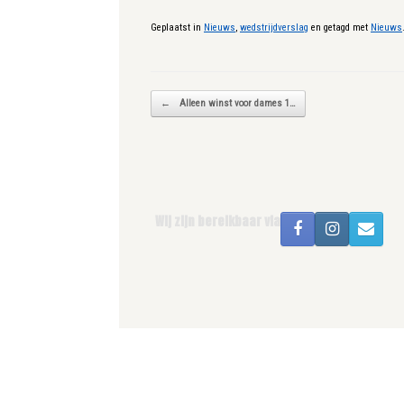
Geplaatst in
Nieuws
,
wedstrijdverslag
en getagd met
Nieuws
Bericht navigatie
←
Alleen winst voor dames 1…
Wij zijn bereikbaar via