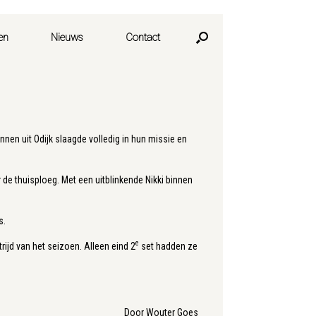
en
Nieuws
Contact
n uit Odijk slaagde volledig in hun missie en
e thuisploeg. Met een uitblinkende Nikki binnen
s.
e
jd van het seizoen. Alleen eind 2
set hadden ze
Door Wouter Goes