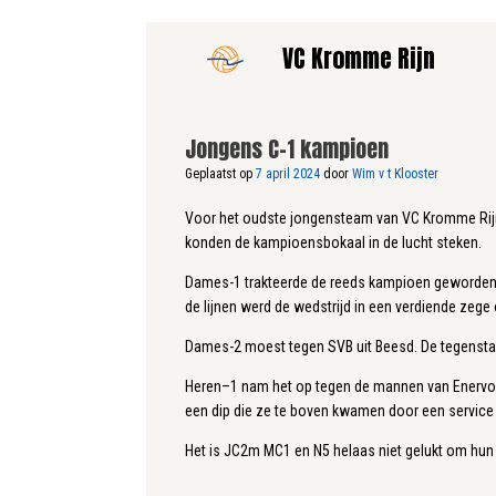
Ga
VC Kromme Rijn
naar
de
inhoud
Jongens C–1 kampioen
Geplaatst op
7 april 2024
door
Wim v t Klooster
Voor het oudste jongensteam van VC Kromme Rijn
konden de kampioensbokaal in de lucht steken.
Dames-1 trakteerde de reeds kampioen geworden da
de lijnen werd de wedstrijd in een verdiende zeg
Dames-2 moest tegen SVB uit Beesd. De tegenstan
Heren–1 nam het op tegen de mannen van Enervo u
een dip die ze te boven kwamen door een service
Het is JC2m MC1 en N5 helaas niet gelukt om hun 