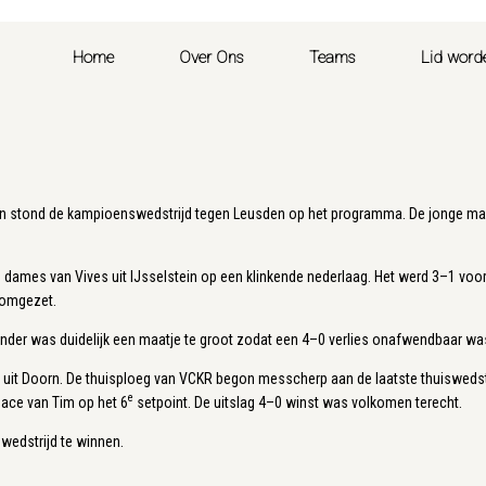
Home
Over Ons
Teams
Lid word
 stond de kampioenswedstrijd tegen Leusden op het programma. De jonge manne
mes van Vives uit IJsselstein op een klinkende nederlaag. Het werd 3–1 voor d
e omgezet.
der was duidelijk een maatje te groot zodat een 4–0 verlies onafwendbaar wa
it Doorn. De thuisploeg van VCKR begon messcherp aan de laatste thuiswedstri
e
 ace van Tim op het 6
setpoint. De uitslag 4–0 winst was volkomen terecht.
wedstrijd te winnen.