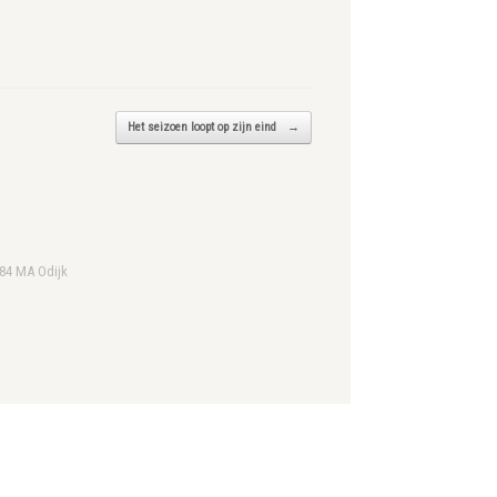
Het seizoen loopt op zijn eind
→
984 MA Odijk