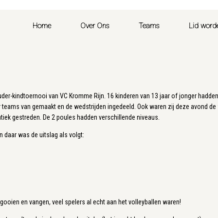
Home
Over Ons
Teams
Lid word
uder-kindtoernooi van VC Kromme Rijn. 16 kinderen van 13 jaar of jonger hadde
teams van gemaakt en de wedstrijden ingedeeld. Ook waren zij deze avond de we
atiek gestreden. De 2 poules hadden verschillende niveaus.
 daar was de uitslag als volgt:
ooien en vangen, veel spelers al echt aan het volleyballen waren!