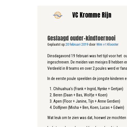
Ga
VC Kromme Rijn
naar
de
inhoud
Geslaagd ouder-kindtoernooi
Geplaatst op
20 februari 2019
door
Wim v t Klooster
Dinsdagavond 19 februari was het tijd voor het o
ingeschreven. De meiden van meisjes B hebben er 
Verdeeld in 8 teams en over 2 poules werd er fan
In de eerste poule speelden de jongste kinderen en
Chihuahua’s (Frank + Ingrid, Nynke + Gertjan)
Beren (Daan + Bas, Wolfje + Koen)
Apen (Floor + Janine, Tijn + Anne Gerdien)
Dolfijnen (Misha + Ben, Koen, Lucas + Edwin)
Wat leuk om te zien was dat, hoewel ze mochten g