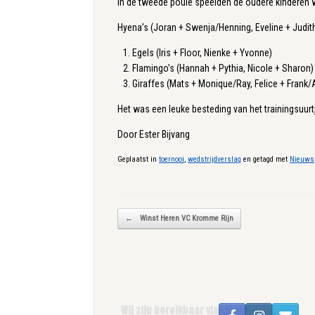
In de tweede poule speelden de oudere kinderen w
Hyena’s (Joran + Swenja/Henning, Eveline + Judit
Egels (Iris + Floor, Nienke + Yvonne)
Flamingo’s (Hannah + Pythia, Nicole + Sharon)
Giraffes (Mats + Monique/Ray, Felice + Frank/
Het was een leuke besteding van het trainingsuurt
Door Ester Bijvang
Geplaatst in
toernooi
,
wedstrijdverslag
en getagd met
Nieuws
Bericht navigatie
←
Winst Heren VC Kromme Rijn
Wij zijn bereikbaar via