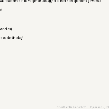
at resulteerde in de volgende uitslag(het is echt heel spannend geweest):
h)
Annelies)
je op de dinsdag!
.
Sporthal ‘De Lindenhof’ – Rijneiland 7, 3