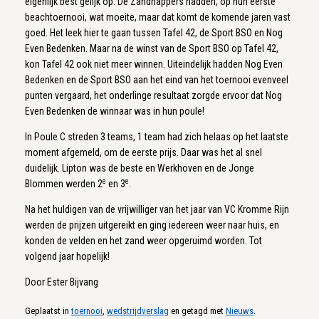
eigenlijk best gelijk op. De Zandhappers hadden, op hun eerste
beachtoernooi, wat moeite, maar dat komt de komende jaren vast
goed. Het leek hier te gaan tussen Tafel 42, de Sport BSO en Nog
Even Bedenken. Maar na de winst van de Sport BSO op Tafel 42,
kon Tafel 42 ook niet meer winnen. Uiteindelijk hadden Nog Even
Bedenken en de Sport BSO aan het eind van het toernooi evenveel
punten vergaard, het onderlinge resultaat zorgde ervoor dat Nog
Even Bedenken de winnaar was in hun poule!
In Poule C streden 3 teams, 1 team had zich helaas op het laatste
moment afgemeld, om de eerste prijs. Daar was het al snel
duidelijk. Lipton was de beste en Werkhoven en de Jonge
e
e
Blommen werden 2
en 3
.
Na het huldigen van de vrijwilliger van het jaar van VC Kromme Rijn
werden de prijzen uitgereikt en ging iedereen weer naar huis, en
konden de velden en het zand weer opgeruimd worden. Tot
volgend jaar hopelijk!
Door Ester Bijvang
Geplaatst in
toernooi
,
wedstrijdverslag
en getagd met
Nieuws
.