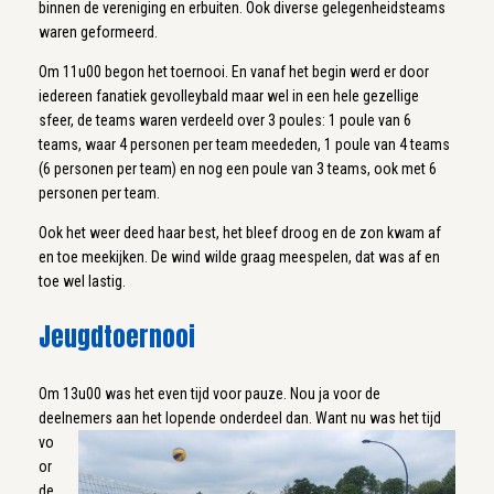
binnen de vereniging en erbuiten. Ook diverse gelegenheidsteams
waren geformeerd.
Om 11u00 begon het toernooi. En vanaf het begin werd er door
iedereen fanatiek gevolleybald maar wel in een hele gezellige
sfeer, de teams waren verdeeld over 3 poules: 1 poule van 6
teams, waar 4 personen per team meededen, 1 poule van 4 teams
(6 personen per team) en nog een poule van 3 teams, ook met 6
personen per team.
Ook het weer deed haar best, het bleef droog en de zon kwam af
en toe meekijken. De wind wilde graag meespelen, dat was af en
toe wel lastig.
Jeugdtoernooi
Om 13u00 was het even tijd voor pauze. Nou ja voor de
deelnemers aan het lopende onderdeel dan.
Want nu was het tijd
vo
or
de