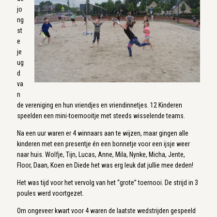
jo
ng
st
e
je
ug
d
va
n
de vereniging en hun vriendjes en vriendinnetjes. 12 Kinderen
speelden een mini-toernooitje met steeds wisselende teams.
Na een uur waren er 4 winnaars aan te wijzen, maar gingen alle
kinderen met een presentje én een bonnetje voor een ijsje weer
naar huis. Wolfje, Tijn, Lucas, Anne, Mila, Nynke, Micha, Jente,
Floor, Daan, Koen en Diede het was erg leuk dat jullie mee deden!
Het was tijd voor het vervolg van het “grote” toernooi. De strijd in 3
poules werd voortgezet.
Om ongeveer kwart voor 4 waren de laatste wedstrijden gespeeld