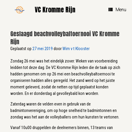
Ga
VC Kromme Rijn
naar
Menu
de
inhoud
Geslaagd beachvolleybaltoernooi VC Kromme
Rijn
Geplaatst op
27 mei 2019
door
Wim v t Klooster
Zondag 26 mei was het eindelijk zover. Weken van voorbereiding
leidden tot deze dag. De VC Kromme Rijn leden die de taak op zich
hadden genomen om op 26 mei een beachvolleybaltoernooi te
organiseren hadden alles geregeld. Het zand werd op het juiste
moment geleverd, zodat de netten op tijd geplaatst konden
worden. En er donderdag al gevolleybald kon worden.
Zaterdag waren de velden even in gebruik van de
badmintonvereniging, om op hoge snelheid te badmintonnen en
zondag was het aan de volleyballers om hun kunsten te vertonen.
Vanaf 10u00 druppelden de deelnemers binnen, 13 teams van