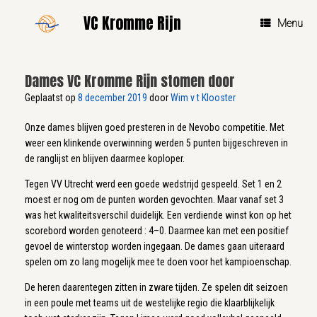
Ga
VC Kromme Rijn
naar
Menu
de
inhoud
Dames VC Kromme Rijn stomen door
Geplaatst op
8 december 2019
door
Wim v t Klooster
Onze dames blijven goed presteren in de Nevobo competitie. Met
weer een klinkende overwinning werden 5 punten bijgeschreven in
de ranglijst en blijven daarmee koploper.
Tegen VV Utrecht werd een goede wedstrijd gespeeld. Set 1 en 2
moest er nog om de punten worden gevochten. Maar vanaf set 3
was het kwaliteitsverschil duidelijk. Een verdiende winst kon op het
scorebord worden genoteerd : 4–0. Daarmee kan met een positief
gevoel de winterstop worden ingegaan. De dames gaan uiteraard
spelen om zo lang mogelijk mee te doen voor het kampioenschap.
De heren daarentegen zitten in zware tijden. Ze spelen dit seizoen
in een poule met teams uit de westelijke regio die klaarblijkelijk