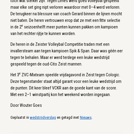
toch wat sterker zijn. Tegen Limes werd goed volleybal gespeeld
maar elke set ging nipt verloren waardoor met 0–4 werd verloren.
De terugkeer na blessure van coach Gerard binnen de lijnen mocht
niet baten. De heren vertrouwen erop dat ze met een fitte selectie
e
in de 2
seizoenhelft meer punten kunnen pakken om kampioen
van het rechter rijtje te kunnen worden.
De heren in de Zeister Volleybal Competitie traden met een
invallersteam aan tegen kampioen Spik & Span. Daar was géén eer
tegen te behalen. Maar er werd terdege een leuke wedstrijd
gespeeld tegen de oud-Cito Zeist mannen.
e
Het 3
ZVC-Mixteam speelde vrijdagavond in Zeist tegen Cologic.
Deze tegenstander staat altijd garant voor een leuke wedstrijd om
de punten. Dit keer bleef VCKR aan de goede kant van de score.
Met een 2–1 winstpartij kon het weekend worden ingegaan.
Door Wouter Goes
Geplaatst in
wedstrijdverslag
en getagd met
Nieuws
.