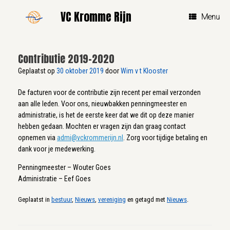
Ga
VC Kromme Rijn
naar
Menu
de
inhoud
Contributie 2019-2020
Geplaatst op
30 oktober 2019
door
Wim v t Klooster
De facturen voor de contributie zijn recent per email verzonden
aan alle leden. Voor ons, nieuwbakken penningmeester en
administratie, is het de eerste keer dat we dit op deze manier
hebben gedaan. Mochten er vragen zijn dan graag contact
opnemen via
admi@vckrommerijn.nl
. Zorg voor tijdige betaling en
dank voor je medewerking.
Penningmeester – Wouter Goes
Administratie – Eef Goes
Geplaatst in
bestuur
,
Nieuws
,
vereniging
en getagd met
Nieuws
.