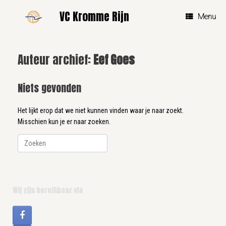
Ga
VC Kromme Rijn
naar
Menu
de
inhoud
Auteur archief:
Eef Goes
Niets gevonden
Het lijkt erop dat we niet kunnen vinden waar je naar zoekt.
Misschien kun je er naar zoeken.
Zoeken
naar:
Wij zijn bereikbaar via