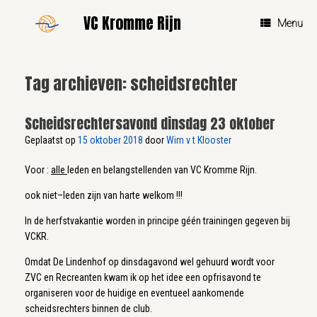
Ga
VC Kromme Rijn
naar
Menu
de
inhoud
Tag archieven:
scheidsrechter
Scheidsrechtersavond dinsdag 23 oktober
Geplaatst op
15 oktober 2018
door
Wim v t Klooster
Voor :
alle
leden en belangstellenden van VC Kromme Rijn.
ook niet–leden zijn van harte welkom !!!
In de herfstvakantie worden in principe géén trainingen gegeven bij
VCKR.
Omdat De Lindenhof op dinsdagavond wel gehuurd wordt voor
ZVC en Recreanten kwam ik op het idee een opfrisavond te
organiseren voor de huidige en eventueel aankomende
scheidsrechters binnen de club.