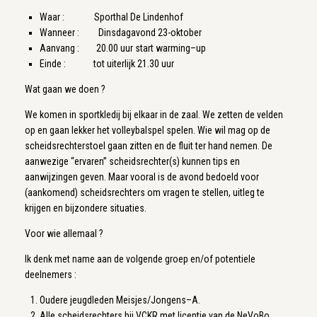
Waar : Sporthal De Lindenhof
Wanneer : Dinsdagavond 23-oktober
Aanvang : 20.00 uur start warming–up
Einde : tot uiterlijk 21.30 uur
Wat gaan we doen ?
We komen in sportkledij bij elkaar in de zaal. We zetten de velden
op en gaan lekker het volleybalspel spelen. Wie wil mag op de
scheidsrechterstoel gaan zitten en de fluit ter hand nemen. De
aanwezige “ervaren” scheidsrechter(s) kunnen tips en
aanwijzingen geven. Maar vooral is de avond bedoeld voor
(aankomend) scheidsrechters om vragen te stellen, uitleg te
krijgen en bijzondere situaties.
Voor wie allemaal ?
Ik denk met name aan de volgende groep en/of potentiele
deelnemers :
Oudere jeugdleden Meisjes/Jongens–A.
Alle scheidsrechters bij VCKR met licentie van de NeVoBo.