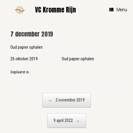
Ga
VC Kromme Rijn
naar
Menu
de
inhoud
7 december 2019
Oud papier ophalen
25 oktober 2019
Oud papier ophalen
Geplaatst in .
Bericht navigatie
←
2 november 2019
9 april 2022
→