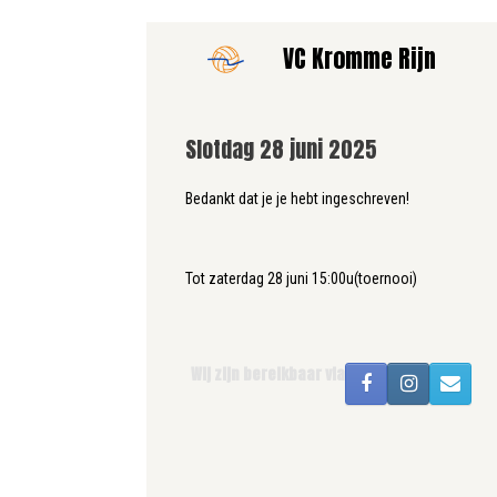
Ga
VC Kromme Rijn
naar
de
inhoud
Slotdag 28 juni 2025
Bedankt dat je je hebt ingeschreven!
Tot zaterdag 28 juni 15:00u(toernooi)
Wij zijn bereikbaar via