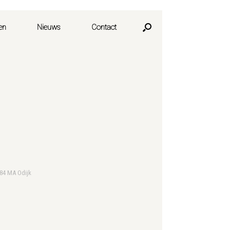
en
Nieuws
Contact
984 MA Odijk