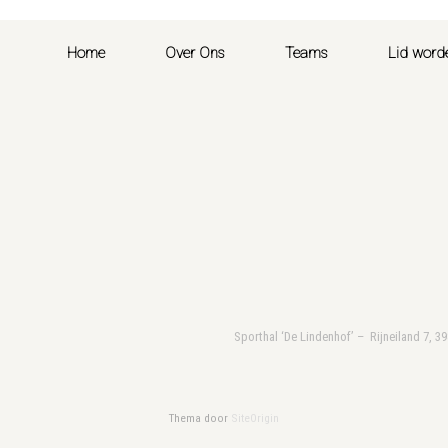
Home
Over Ons
Teams
Lid word
Sporthal ‘De Lindenhof’ – Rijneiland 7, 3
Thema door
SiteOrigin