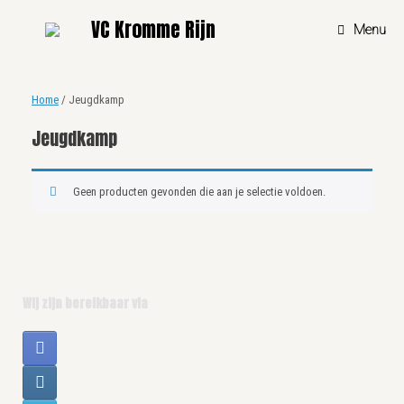
Ga
VC Kromme Rijn
naar
Menu
de
inhoud
Home
/ Jeugdkamp
Jeugdkamp
Geen producten gevonden die aan je selectie voldoen.
Wij zijn bereikbaar via