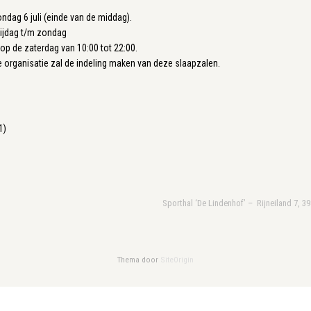
zondag 6 juli (einde van de middag).
rijdag t/m zondag
 de zaterdag van 10:00 tot 22:00.
 organisatie zal de indeling maken van deze slaapzalen.
1)
Sporthal ‘De Lindenhof’ – Rijneiland 7, 3
Thema door
SiteOrigin