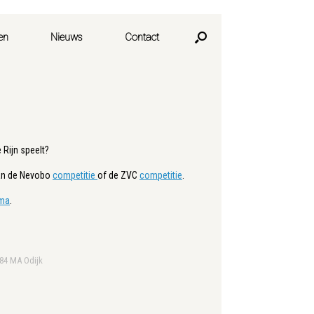
en
Nieuws
Contact
Rijn speelt?
van de Nevobo
competitie
of de ZVC
competitie
.
ma
.
984 MA Odijk