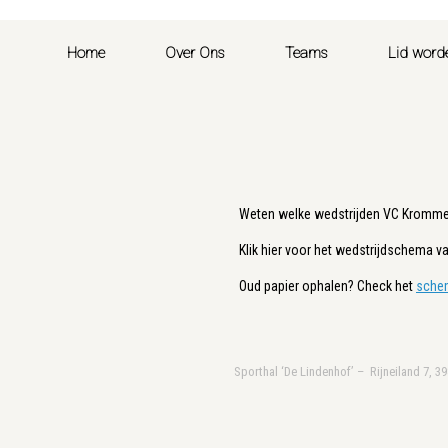
Home
Over Ons
Teams
Lid word
Weten welke wedstrijden VC Kromme 
Klik hier voor het wedstrijdschema 
Oud papier ophalen? Check het
sche
Sporthal ‘De Lindenhof’ – Rijneiland 7, 3